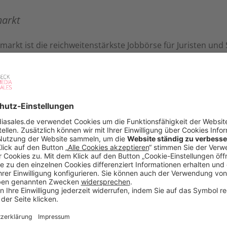
markt
markt ist die reichweitenstärkste Jobbörse für Juristen und
rint-Kombination erreicht Ihre Anzeige hochqualifizierte Ju
sowohl vielversprechende Nachwuchskräfte als auch etablier
tiv- und auch Passivsuchende mit der erfolgreichen Kombina
en.
markt bietet Ihnen darüber hinaus noch viele topaktuelle 
keit und für Ihr professionelles Employer-Branding.
hren