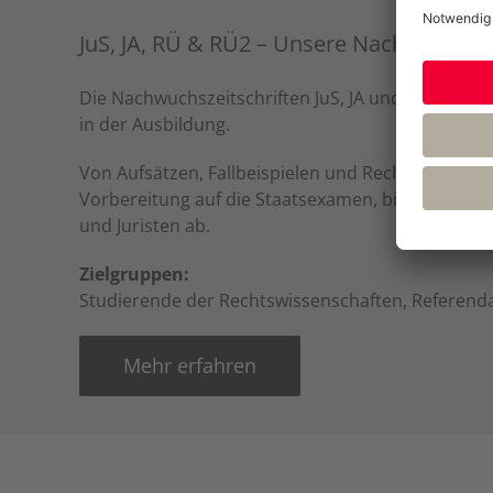
JuS, JA, RÜ & RÜ2 – Unsere Nachwuchs-Ze
Die Nachwuchszeitschriften JuS, JA und RÜ/RÜ2 sin
in der Ausbildung.
Von Aufsätzen, Fallbeispielen und Rechtssprechu
Vorbereitung auf die Staatsexamen, bilden unser
und Juristen ab.
Zielgruppen:
Studierende der Rechtswissenschaften, Referend
Mehr erfahren