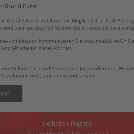
r-Brand Paket
r-Brand Paket bietet Ihnen die Möglichkeit, sich als Arbeit
owohl beim juristischen Nachwuchs als auch bei berufserf
line-Kombination kommunizieren Sie crossmedial, wofür Sie
 und Mitarbeiter bieten können.
 und Referendare und Assessoren, Jurastudierende, Wissens
Anwältinnen und , Juristinnen und Juristen
hren
Sie haben Fragen?
Dann melden Sie sich gerne bei uns!