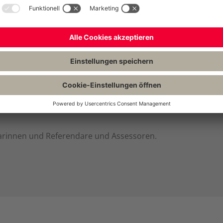
itschriften
d seit Jahren unentbehrliche Studienbegleiter für Juristinn
ngsübersichten über prüfungsrelevante Übungsblätter bis h
e Nachwuchszeitschriften alle Stationen auf dem Weg zum/z
arinnen und Referendare und Assessoren.