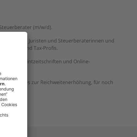
 Steuerberater (m/w/d).
ristinnen und Juristen und Steuerberaterinnen und
te Legal- und Tax-Profis.
tion aus Printzeitschriften und Online-
Zusatzfeatures zur Reichweitenerhöhung, für noch