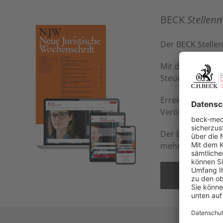
BECK
Stellen
Der BECK Stellen
Mit der Online-P
Steuerberater – 
Erreichen Sie Ak
Veröffentlichung
Der BECK Stellen
mehr Aufmerksam
Mehr erfa