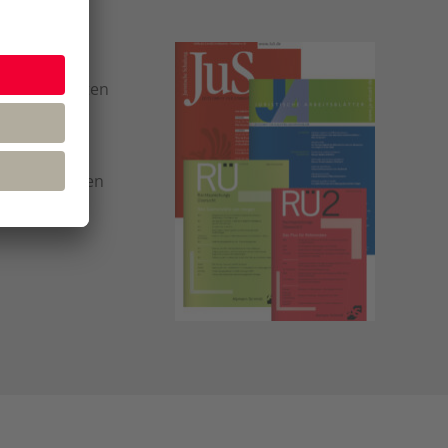
en und Juristen
in zu
ur Juristinnen