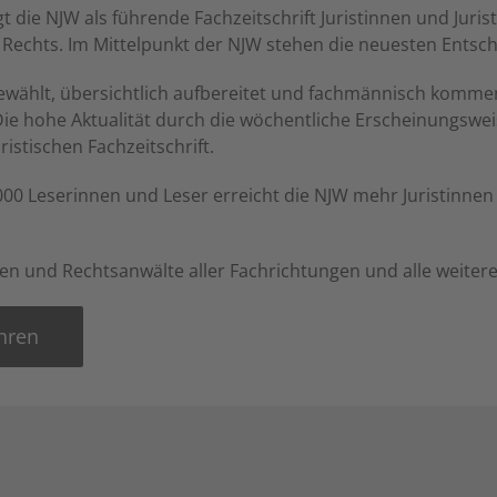
gt die NJW als führende Fachzeitschrift Juristinnen und Juri
Rechts. Im Mittelpunkt der NJW stehen die neuesten Entsc
gewählt, übersichtlich aufbereitet und fachmännisch komme
e hohe Aktualität durch die wöchentliche Erscheinungswe
istischen Fachzeitschrift.
000 Leserinnen und Leser erreicht die NJW mehr Juristinnen u
n und Rechtsanwälte aller Fachrichtungen und alle weiteren
hren