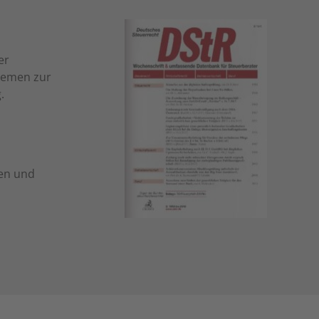
er
Themen zur
.
nen und